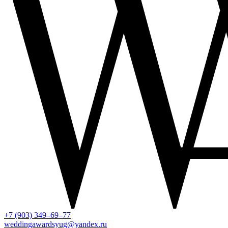
+7 (903) 349–69–77
weddingawardsyug@yandex.ru