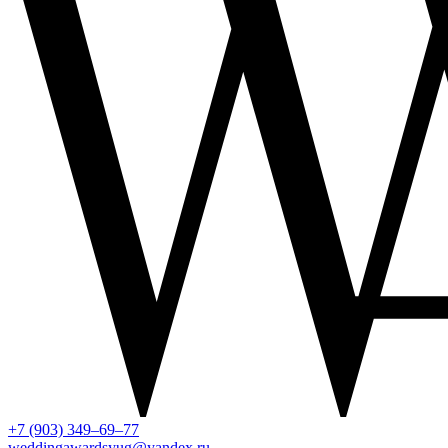
+7 (903) 349–69–77
weddingawardsyug@yandex.ru