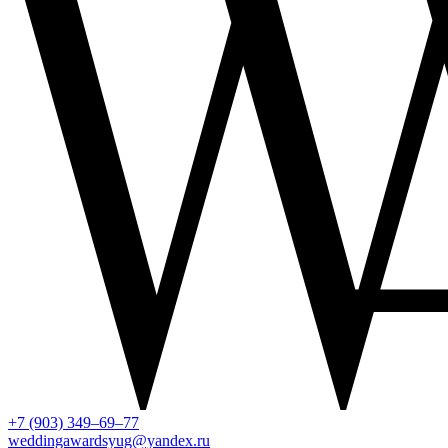
+7 (903) 349–69–77
weddingawardsyug@yandex.ru