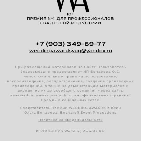
ЮГ
ПРЕМИЯ Nº1 ДЛЯ ПРОФЕССИОНАЛОВ
СВАДЕБНОЙ ИНДУСТРИИ
+7 (903) 349–69–77
weddingawardsyug@yandex.ru
При размещении материалов на Сайте Пользователь
безвозмездно предоставляет ИП Бочарова О.С.
неисключительные права на использование,
воспроизведение, распространение, создание производных
произведений, а также на демонстрацию материалов и
доведение их до всеобщего сведения через сайты
www.wedding-awards-south.ru, на официальных страницах
Премии в социальных сетях.
Представитель Премии WEDDING AWARDS в ЮФО
Ольга Бочарова, Bocharoff Event Productions
Политика конфиденциальности
© 2010-2026 Wedding Awards Юг