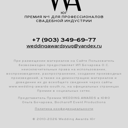
ЮГ
ПРЕМИЯ Nº1 ДЛЯ ПРОФЕССИОНАЛОВ
СВАДЕБНОЙ ИНДУСТРИИ
+7 (903) 349–69–77
weddingawardsyug@yandex.ru
При размещении материалов на Сайте Пользователь
безвозмездно предоставляет ИП Бочарова О.С.
неисключительные права на использование,
воспроизведение, распространение, создание производных
произведений, а также на демонстрацию материалов и
доведение их до всеобщего сведения через сайты
www.wedding-awards-south.ru, на официальных страницах
Премии в социальных сетях.
Представитель Премии WEDDING AWARDS в ЮФО
Ольга Бочарова, Bocharoff Event Productions
Политика конфиденциальности
© 2010-2026 Wedding Awards Юг