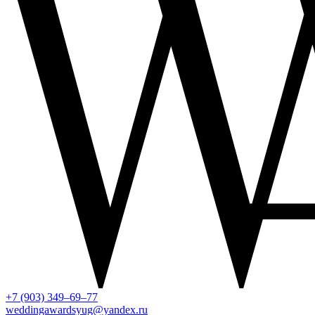
+7 (903) 349–69–77
weddingawardsyug@yandex.ru