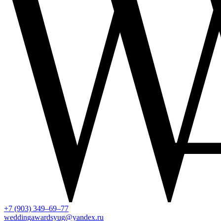
+7 (903) 349–69–77
weddingawardsyug@yandex.ru