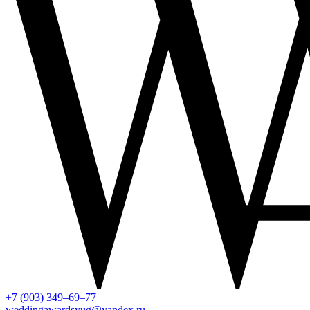
+7 (903) 349–69–77
weddingawardsyug@yandex.ru