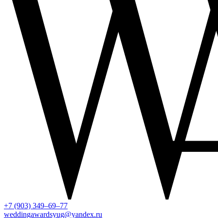
+7 (903) 349–69–77
weddingawardsyug@yandex.ru