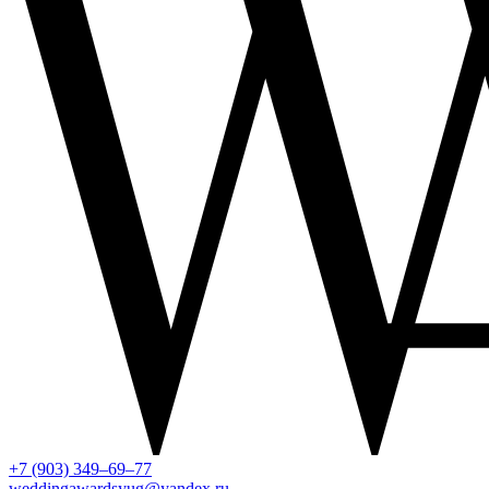
+7 (903) 349–69–77
weddingawardsyug@yandex.ru