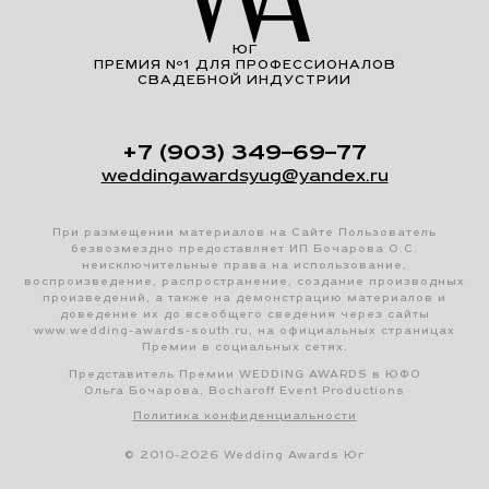
ЮГ
ПРЕМИЯ Nº1 ДЛЯ ПРОФЕССИОНАЛОВ
СВАДЕБНОЙ ИНДУСТРИИ
+7 (903) 349–69–77
weddingawardsyug@yandex.ru
При размещении материалов на Сайте Пользователь
безвозмездно предоставляет ИП Бочарова О.С.
неисключительные права на использование,
воспроизведение, распространение, создание производных
произведений, а также на демонстрацию материалов и
доведение их до всеобщего сведения через сайты
www.wedding-awards-south.ru, на официальных страницах
Премии в социальных сетях.
Представитель Премии WEDDING AWARDS в ЮФО
Ольга Бочарова, Bocharoff Event Productions
Политика конфиденциальности
© 2010-2026 Wedding Awards Юг