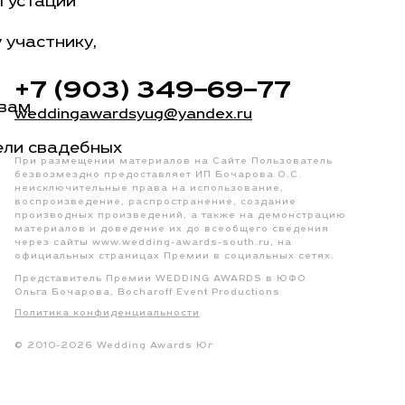
густации
 участнику,
+7 (903) 349–69–77
твам
weddingawardsyug@yandex.ru
ели свадебных
При размещении материалов на Сайте Пользователь
безвозмездно предоставляет ИП Бочарова О.С.
неисключительные права на использование,
воспроизведение, распространение, создание
производных произведений, а также на демонстрацию
материалов и доведение их до всеобщего сведения
через сайты www.wedding-awards-south.ru, на
официальных страницах Премии в социальных сетях.
Представитель Премии WEDDING AWARDS в ЮФО
Ольга Бочарова, Bocharoff Event Productions
Политика конфиденциальности
© 2010-2026 Wedding Awards Юг