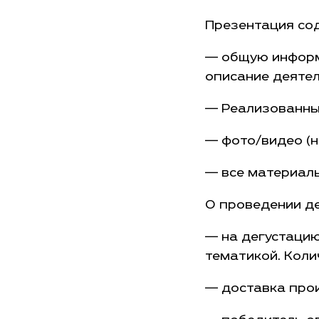
Презентация со
— общую информа
описание деятел
— Реализованные
— фото/видео (н
— все материал
О проведении де
— на дегустацию
тематикой. Коли
— доставка прои