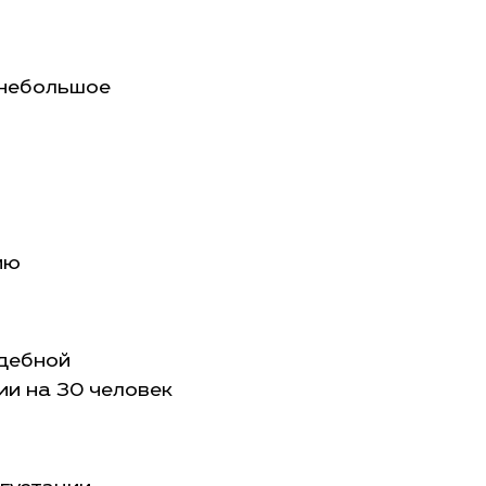
 небольшое
ию
адебной
ии на 30 человек