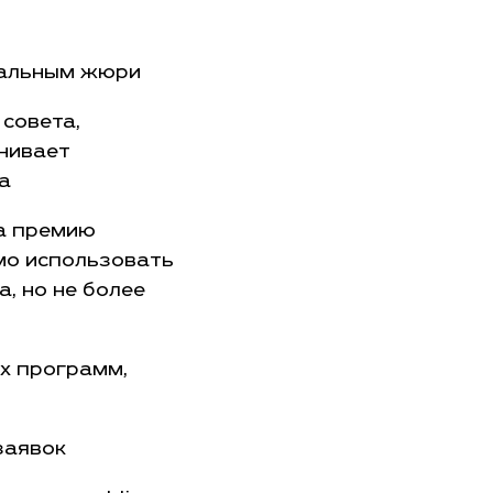
нальным жюри
совета,
енивает
а
на премию
мо использовать
, но не более
х программ,
заявок