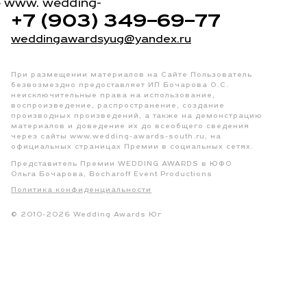
е www. wedding-
+7 (903) 349–69–77
weddingawardsyug@yandex.ru
При размещении материалов на Сайте Пользователь
безвозмездно предоставляет ИП Бочарова О.С.
неисключительные права на использование,
воспроизведение, распространение, создание
производных произведений, а также на демонстрацию
материалов и доведение их до всеобщего сведения
через сайты www.wedding-awards-south.ru, на
официальных страницах Премии в социальных сетях.
Представитель Премии WEDDING AWARDS в ЮФО
Ольга Бочарова, Bocharoff Event Productions
Политика конфиденциальности
© 2010-2026 Wedding Awards Юг