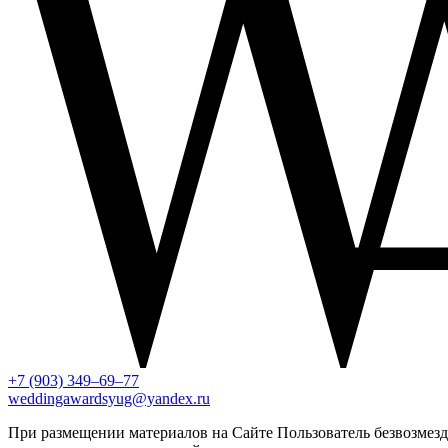
+7 (903) 349–69–77
weddingawardsyug@yandex.ru
При размещении материалов на Сайте Пользователь безвозмезд