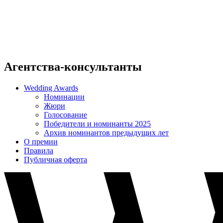
А­гентства-кон­суль­тан­ты
Wedding Awards
Номинации
Жюри
Голосование
Победители и номинанты 2025
Архив номинантов предыдущих лет
О премии
Правила
Публичная оферта